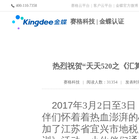
400-110-7358
赛格云平台
|
客户云平台
|
金蝶官方微博
赛格科技 | 金蝶认证
热烈祝贺“天天520之《
赛格科技
阅读人数：31354
发表时间:
|
|
2017
年
月
日至
日
3
2
3
伴们怀着着热血澎湃的
加了江苏省宜兴市地税